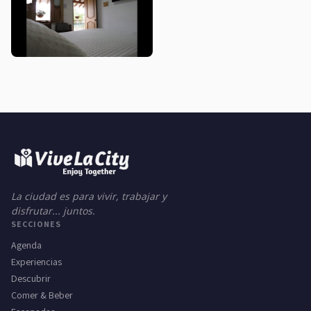
La ciudad es para vivir, trabajar y
disfrutar... juntos.
SECCIONES
Agenda
Experiencias
Descubrir
Comer & Beber