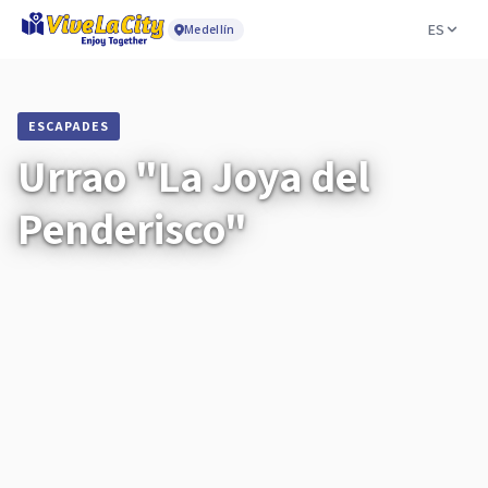
ES
Medellín
ESCAPADES
Urrao "La Joya del
Penderisco"