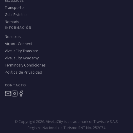
Escapadas
Transporte
Guía Práctica
Nomads
INFORMACIÓN
Nosotros
Airport Connect
ViveLaCity Translate
ViveLaCity Academy
Términos y Condiciones
Política de Privacidad
CONTACTO
© Copyright 2026. ViveLaCity is a trademark of Travisafe S.A.S.
Registro Nacional de Turismo RNT No. 252074