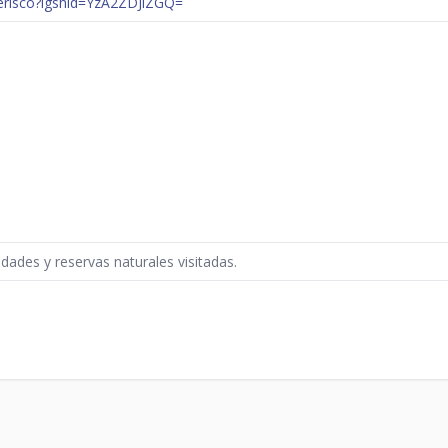
erisco?igshid=YzA2ZDJiZGQ=
idades y reservas naturales visitadas.