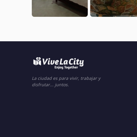
La ciudad es para vivir, trabajar y
disfrutar... juntos.