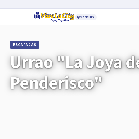
Medellín
ESCAPADAS
Urrao "La Joya d
Penderisco"