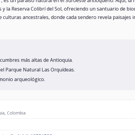
, es un paraíso natural en el Suroeste antioqueño. Aquí, la 
 la Reserva Colibrí del Sol, ofreciendo un santuario de biod
 culturas ancestrales, donde cada sendero revela paisajes in
s cumbres más altas de Antioquia.
n el Parque Natural Las Orquídeas.
rimonio arqueológico.
uia, Colombia