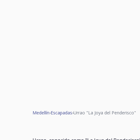
Medellín
›
Escapadas
›
Urrao "La Joya del Penderisco"