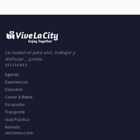
La ciudad es para vivir, trabajar y
disfrutar... juntos.
SECCIONES
Agenda
Experiencias
Descubrir
Comer & Beber
Escapadas
Transporte
Guía Práctica
Nomads
INFORMACIÓN