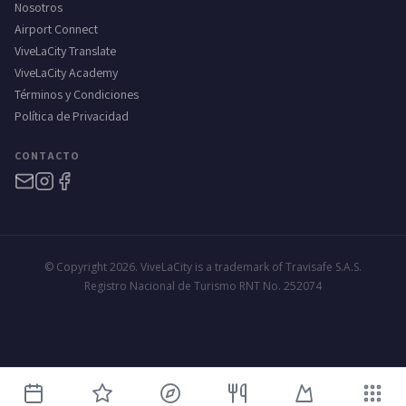
Nosotros
Airport Connect
ViveLaCity Translate
ViveLaCity Academy
Términos y Condiciones
Política de Privacidad
CONTACTO
© Copyright 2026. ViveLaCity is a trademark of Travisafe S.A.S.
Registro Nacional de Turismo RNT No. 252074