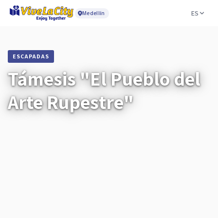
ES
Medellín
ESCAPADAS
Támesis "El Pueblo del
Arte Rupestre"