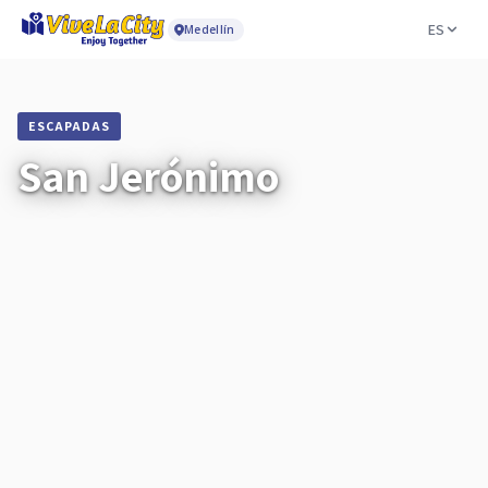
ES
Medellín
ESCAPADAS
San Jerónimo