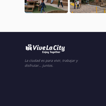
La ciudad es para vivir, trabajar y
disfrutar... juntos.