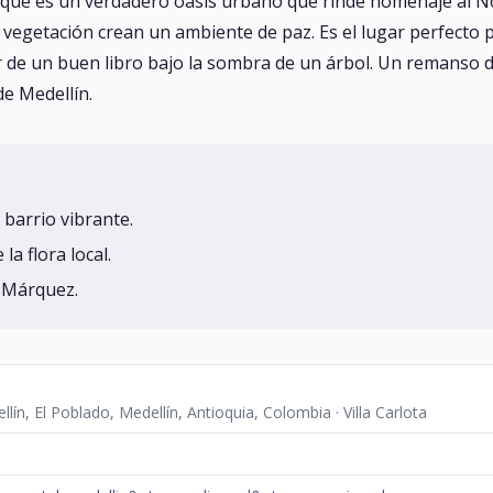
arque es un verdadero oasis urbano que rinde homenaje al N
egetación crean un ambiente de paz. Es el lugar perfecto par
 de un buen libro bajo la sombra de un árbol. Un remanso de
de Medellín.
 barrio vibrante.
la flora local.
a Márquez.
lín, El Poblado, Medellín, Antioquia, Colombia · Villa Carlota