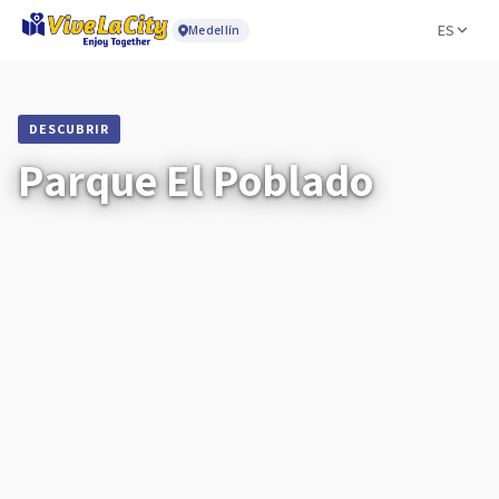
ES
Medellín
DESCUBRIR
Parque El Poblado