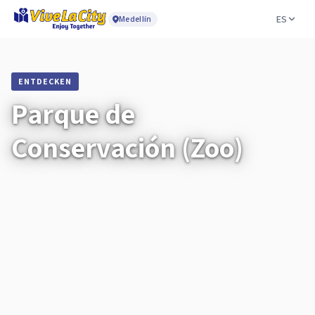
ES
Medellín
ENTDECKEN
Parque de
Conservación (Zoo)