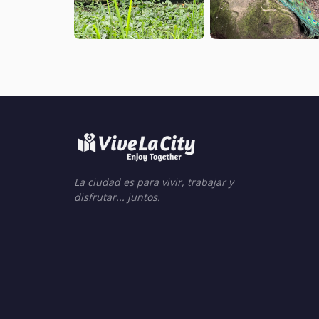
La ciudad es para vivir, trabajar y
disfrutar... juntos.