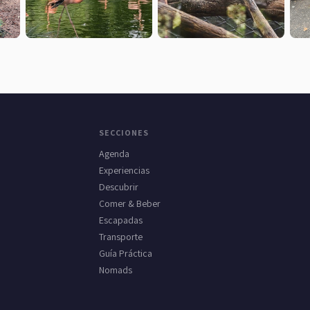
SECCIONES
Agenda
Experiencias
Descubrir
Comer & Beber
Escapadas
Transporte
Guía Práctica
Nomads