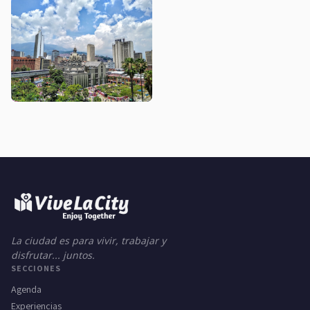
La ciudad es para vivir, trabajar y
disfrutar... juntos.
SECCIONES
Agenda
Experiencias