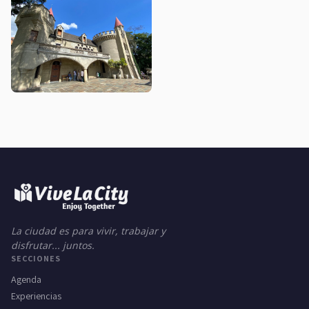
La ciudad es para vivir, trabajar y
disfrutar... juntos.
SECCIONES
Agenda
Experiencias