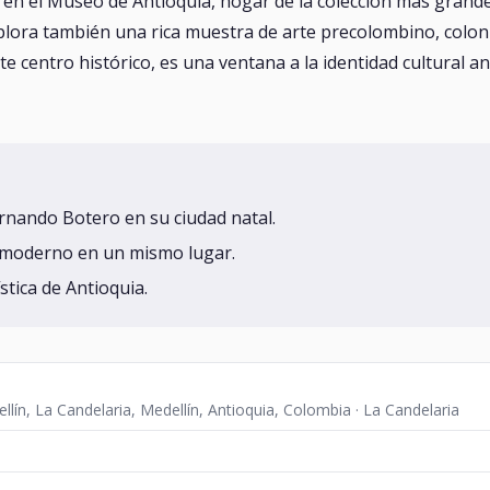
 en el Museo de Antioquia, hogar de la colección más grand
plora también una rica muestra de arte precolombino, colon
nte centro histórico, es una ventana a la identidad cultural 
rnando Botero en su ciudad natal.
y moderno en un mismo lugar.
stica de Antioquia.
llín, La Candelaria, Medellín, Antioquia, Colombia · La Candelaria