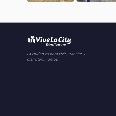
La ciudad es para vivir, trabajar y
disfrutar... juntos.