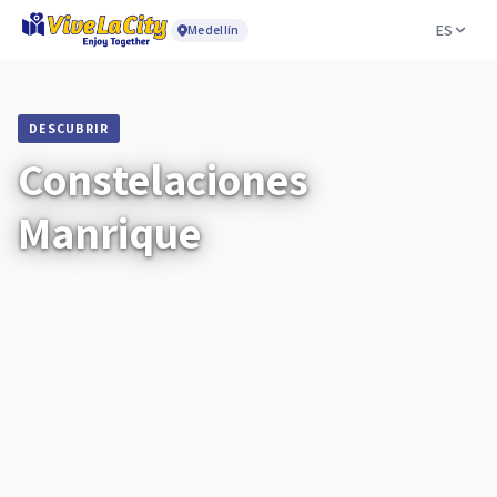
ES
Medellín
DESCUBRIR
Constelaciones
Manrique