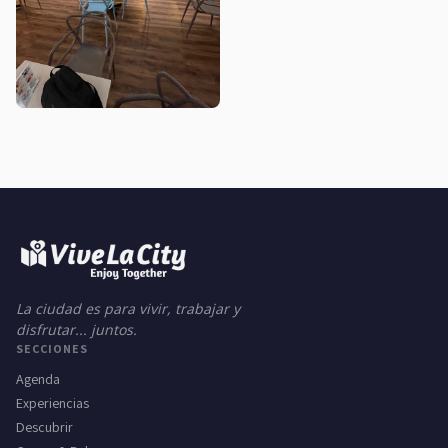
La ciudad es para vivir, trabajar y
disfrutar... juntos.
SECCIONES
Agenda
Experiencias
Descubrir