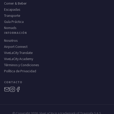
Comer & Beber
Escapadas
Transporte
Guía Práctica
Nomads
INFORMACIÓN
Nosotros
Airport Connect
ViveLaCity Translate
ViveLaCity Academy
Términos y Condiciones
Política de Privacidad
CONTACTO
© Copyright 2026. ViveLaCity is a trademark of Travisafe S.A.S.