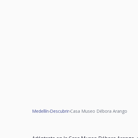
Medellín
›
Descubrir
›
Casa Museo Débora Arango