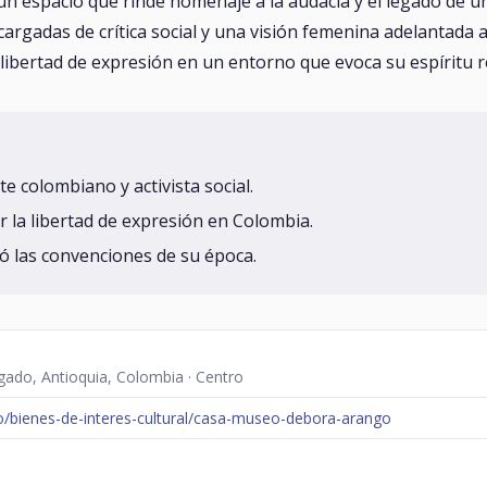
 espacio que rinde homenaje a la audacia y el legado de un
cargadas de crítica social y una visión femenina adelantada 
la libertad de expresión en un entorno que evoca su espíritu 
e colombiano y activista social.
or la libertad de expresión en Colombia.
ió las convenciones de su época.
gado, Antioquia, Colombia · Centro
o/bienes-de-interes-cultural/casa-museo-debora-arango