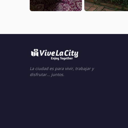
La ciudad es para vivir, trabajar y
disfrutar... juntos.