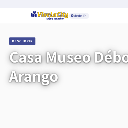
Medellín
DESCUBRIR
Casa Museo Déb
Arango