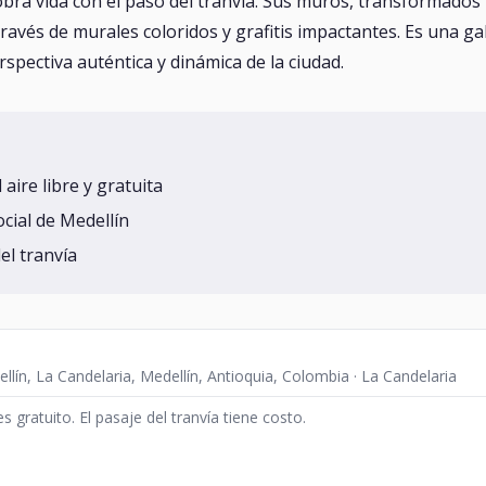
obra vida con el paso del tranvía. Sus muros, transformados 
través de murales coloridos y grafitis impactantes. Es una gal
spectiva auténtica y dinámica de la ciudad.
aire libre y gratuita
ocial de Medellín
el tranvía
llín, La Candelaria, Medellín, Antioquia, Colombia · La Candelaria
es gratuito. El pasaje del tranvía tiene costo.