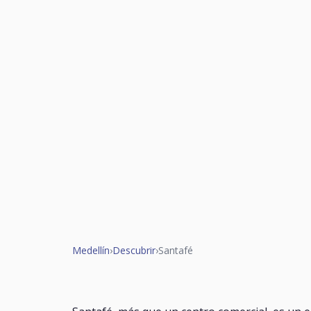
Medellín
›
Descubrir
›
Santafé