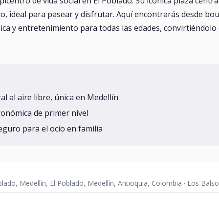
icentro de vida social en El Poblado. Su icónica plaza centra
o, ideal para pasear y disfrutar. Aquí encontrarás desde bo
ica y entretenimiento para todas las edades, convirtiéndolo
l al aire libre, única en Medellín
ronómica de primer nivel
guro para el ocio en familia
blado, Medellín, El Poblado, Medellín, Antioquia, Colombia · Los Balsos