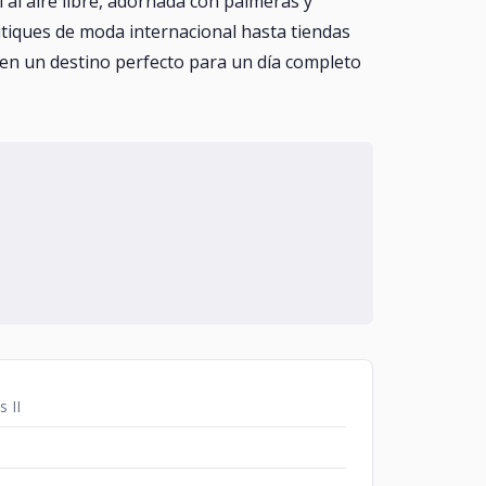
l al aire libre, adornada con palmeras y
utiques de moda internacional hasta tiendas
 en un destino perfecto para un día completo
 II