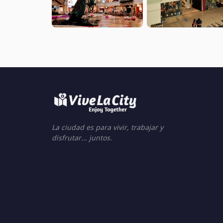
La ciudad es para vivir, trabajar y
disfrutar... juntos.