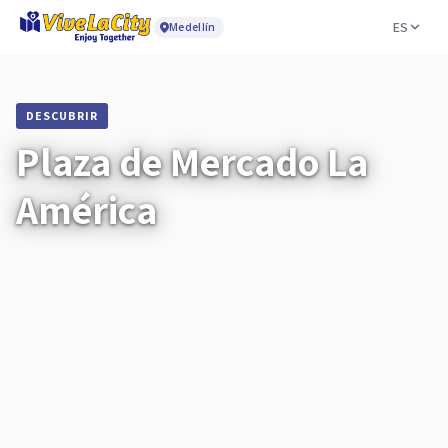
ES
Medellín
DESCUBRIR
Plaza de Mercado La
América