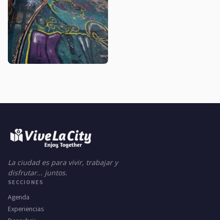
La ciudad es para vivir, trabajar y
disfrutar... juntos.
SECCIONES
Agenda
Experiencias