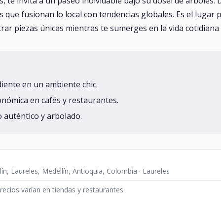
s, te invita a un paseo inolvidable bajo su dosel de árboles
que fusionan lo local con tendencias globales. Es el lugar p
rar piezas únicas mientras te sumerges en la vida cotidiana 
iente en un ambiente chic.
onómica en cafés y restaurantes.
o auténtico y arbolado.
ín, Laureles, Medellín, Antioquia, Colombia · Laureles
precios varían en tiendas y restaurantes.