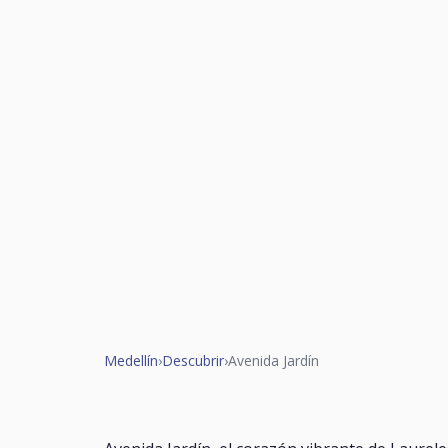
Medellín
›
Descubrir
›
Avenida Jardín