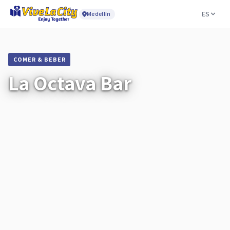
ES
Medellín
COMER & BEBER
La Octava Bar