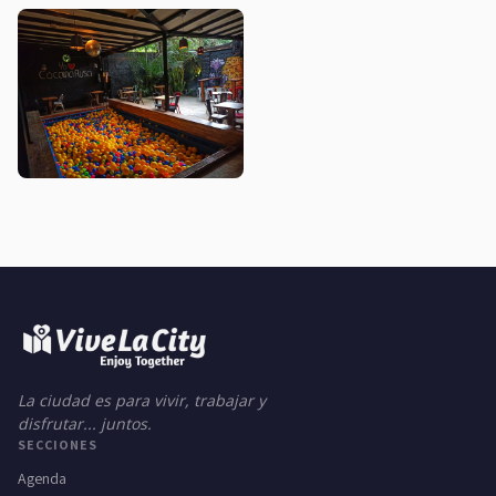
La ciudad es para vivir, trabajar y
disfrutar... juntos.
SECCIONES
Agenda