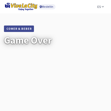
ES
Medellín
COMER & BEBER
Game Over