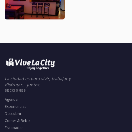
La ciudad es para vivir, trabajar y
disfrutar... juntos.
SECCIONES
Agenda
Experiencias
Descubrir
Comer & Beber
Escapadas