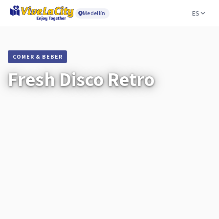
ES
Medellín
COMER & BEBER
Fresh Disco Retro