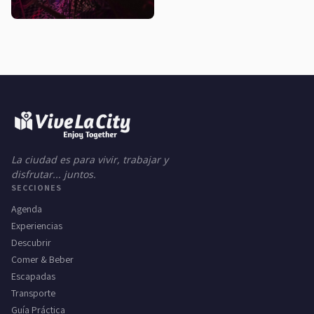
La ciudad es para vivir, trabajar y
disfrutar... juntos.
SECCIONES
Agenda
Experiencias
Descubrir
Comer & Beber
Escapadas
Transporte
Guía Práctica