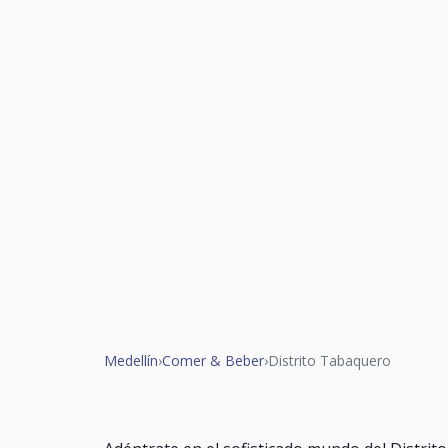
Medellín
›
Comer & Beber
›
Distrito Tabaquero