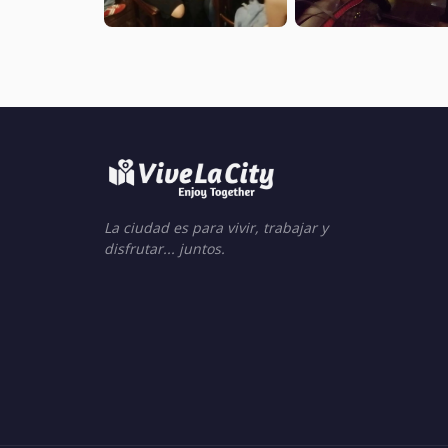
La ciudad es para vivir, trabajar y
disfrutar... juntos.