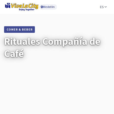
ES
Medellín
COMER & BEBER
Rituales Compañía de
Café