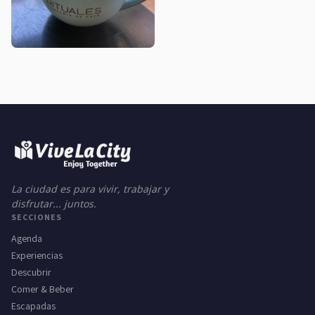
La ciudad es para vivir, trabajar y
disfrutar... juntos.
SECCIONES
Agenda
Experiencias
Descubrir
Comer & Beber
Escapadas