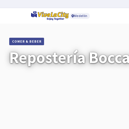
Medellín
COMER & BEBER
Repostería Bocc