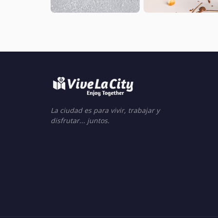
La ciudad es para vivir, trabajar y
disfrutar... juntos.