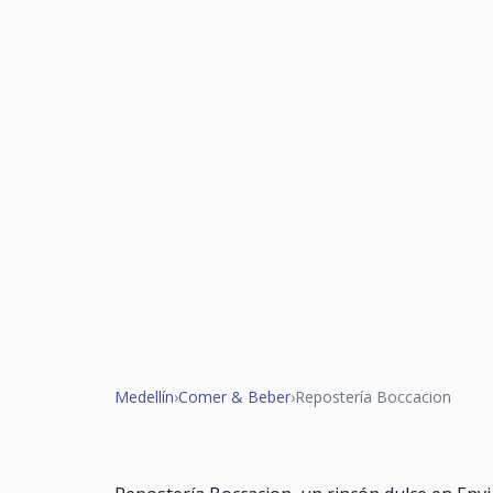
Medellín
›
Comer & Beber
›
Repostería Boccacion