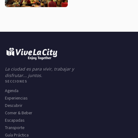
La ciudad es para vivir, trabajar y
disfrutar... juntos.
SECCIONES
Agenda
Experiencias
Descubrir
Comer & Beber
Escapadas
Transporte
Guía Práctica