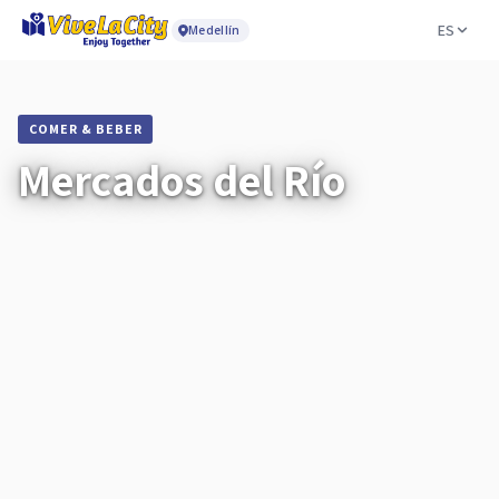
ES
Medellín
COMER & BEBER
Mercados del Río