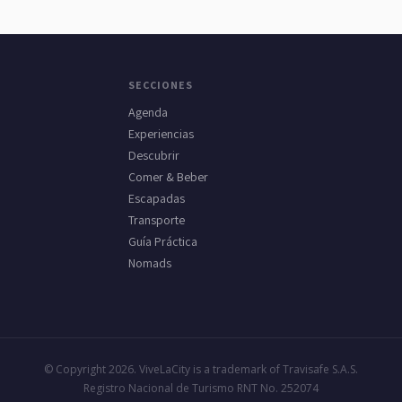
SECCIONES
Agenda
Experiencias
Descubrir
Comer & Beber
Escapadas
Transporte
Guía Práctica
Nomads
© Copyright 2026. ViveLaCity is a trademark of Travisafe S.A.S.
Registro Nacional de Turismo RNT No. 252074