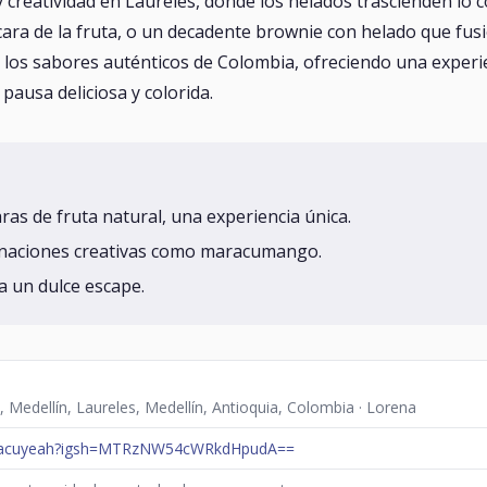
 creatividad en Laureles, donde los helados trascienden lo 
ra de la fruta, o un decadente brownie con helado que fusio
ra los sabores auténticos de Colombia, ofreciendo una experie
pausa deliciosa y colorida.
ras de fruta natural, una experiencia única.
inaciones creativas como maracumango.
ra un dulce escape.
, Medellín, Laureles, Medellín, Antioquia, Colombia · Lorena
racuyeah?igsh=MTRzNW54cWRkdHpudA==