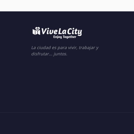
La ciudad es para vivir, trabajar y
disfrutar... juntos.