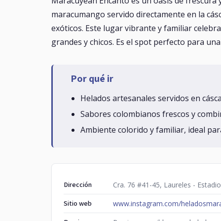
Maracuyeah Encanto es un oasis de frescura y
maracumango servido directamente en la cásca
exóticos. Este lugar vibrante y familiar celeb
grandes y chicos. Es el spot perfecto para una 
Por qué ir
Helados artesanales servidos en cásca
Sabores colombianos frescos y comb
Ambiente colorido y familiar, ideal pa
Dirección
Cra. 76 #41-45, Laureles - Estadio
Sitio web
www.instagram.com/heladosma