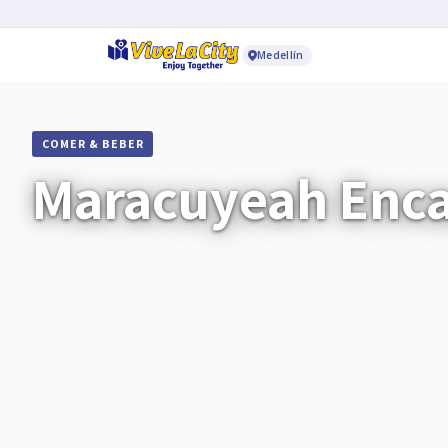
Medellín
COMER & BEBER
Maracuyeah Enc