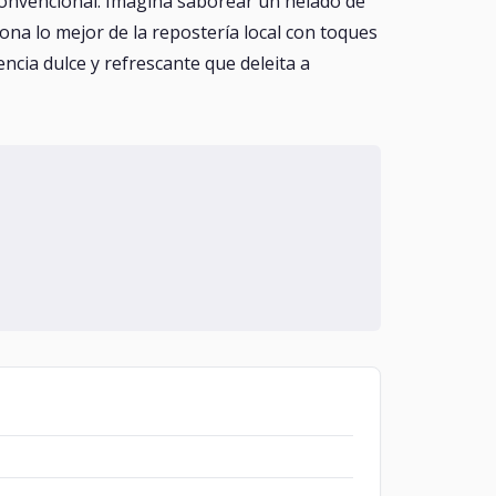
convencional. Imagina saborear un helado de
na lo mejor de la repostería local con toques
ncia dulce y refrescante que deleita a