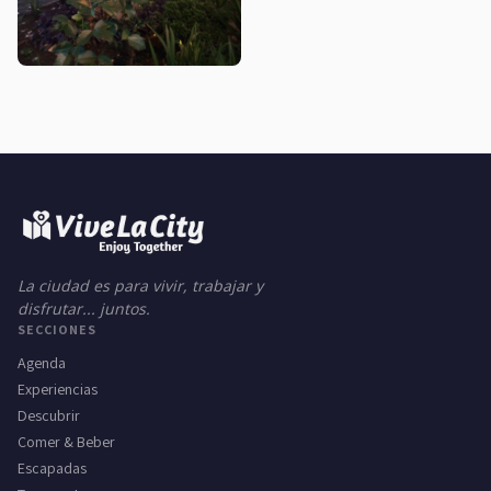
La ciudad es para vivir, trabajar y
disfrutar... juntos.
SECCIONES
Agenda
Experiencias
Descubrir
Comer & Beber
Escapadas