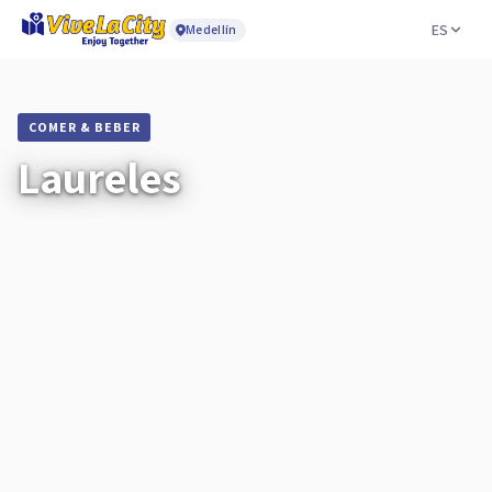
ES
Medellín
COMER & BEBER
Laureles