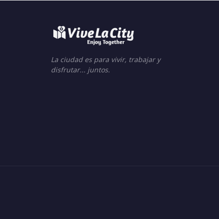
La ciudad es para vivir, trabajar y
disfrutar... juntos.