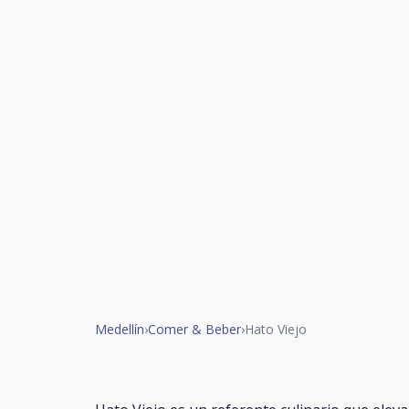
Medellín
›
Comer & Beber
›
Hato Viejo