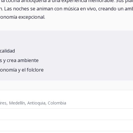
 la cocina antioqueña a una experiencia memorable. Sus plato
ón. Las noches se animan con música en vivo, creando un amb
tronomía excepcional.
calidad
s y crea ambiente
ronomía y el folclore
ires, Medellín, Antioquia, Colombia