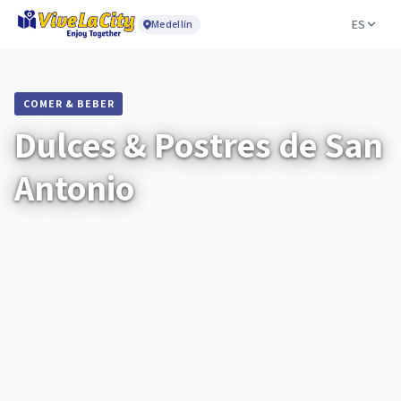
ES
Medellín
COMER & BEBER
Dulces & Postres de San
Antonio