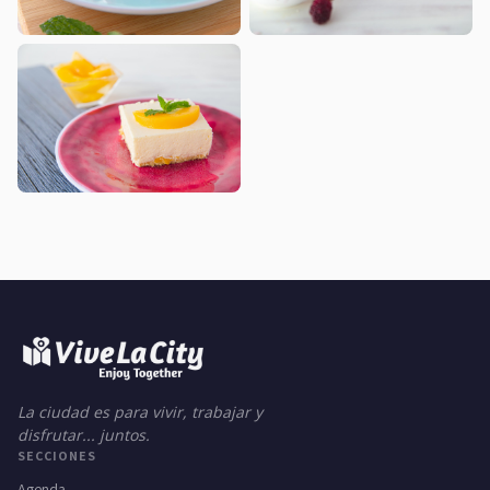
La ciudad es para vivir, trabajar y
disfrutar... juntos.
SECCIONES
Agenda