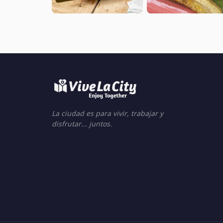
La ciudad es para vivir, trabajar y
disfrutar... juntos.