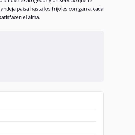
su ambiente acogedor y un servicio que te
andeja paisa hasta los frijoles con garra, cada
atisfacen el alma.