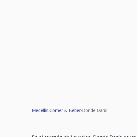
Medellín
›
Comer & Beber
›
Donde Darío