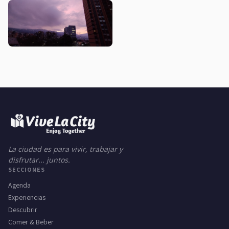
La ciudad es para vivir, trabajar y
disfrutar... juntos.
SECCIONES
Agenda
Experiencias
Descubrir
Comer & Beber