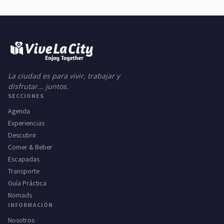
La ciudad es para vivir, trabajar y
disfrutar... juntos.
SECCIONES
Agenda
Experiencias
Descubrir
Comer & Beber
Escapadas
Transporte
Guía Práctica
Nomads
INFORMACIÓN
Nosotros