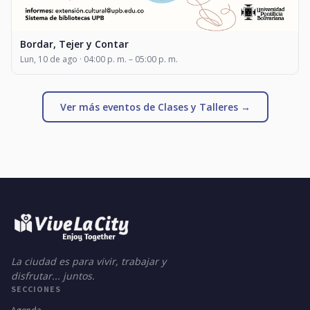
Bordar, Tejer y Contar
Lun, 10 de ago · 04:00 p. m. – 05:00 p. m.
Ver más eventos de Clases y Talleres →
La ciudad es para vivir, trabajar y
disfrutar... juntos.
SECCIONES