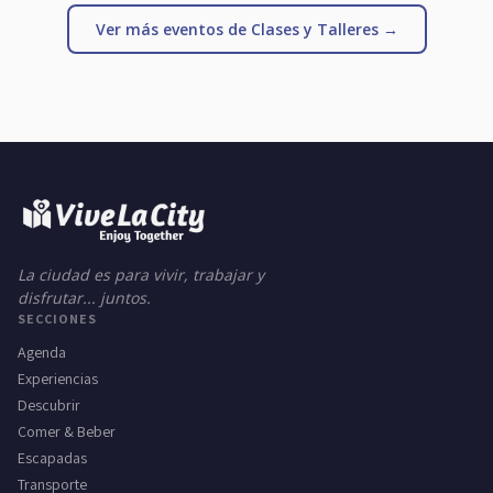
Ver más eventos de Clases y Talleres →
La ciudad es para vivir, trabajar y
disfrutar... juntos.
SECCIONES
Agenda
Experiencias
Descubrir
Comer & Beber
Escapadas
Transporte