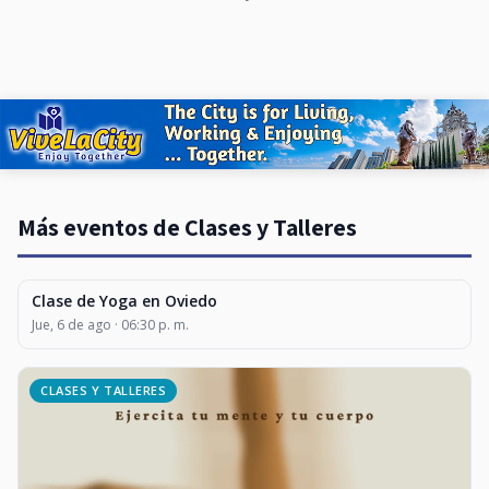
Más eventos de Clases y Talleres
Clase de Yoga en Oviedo
CLASES Y TALLERES
Jue, 6 de ago · 06:30 p. m.
CLASES Y TALLERES