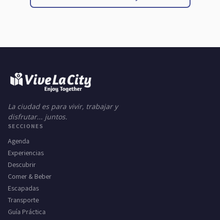
La ciudad es para vivir, trabajar y
disfrutar... juntos.
SECCIONES
Agenda
Experiencias
Descubrir
Comer & Beber
Escapadas
Transporte
Guía Práctica