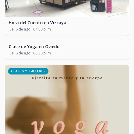
Hora del Cuento en Vizcaya
Jue, 6 de ago · 04:00 p. m.
Clase de Yoga en Oviedo
CLASES Y TALLERES
Jue, 6 de ago · 06:30 p. m.
CLASES Y TALLERES