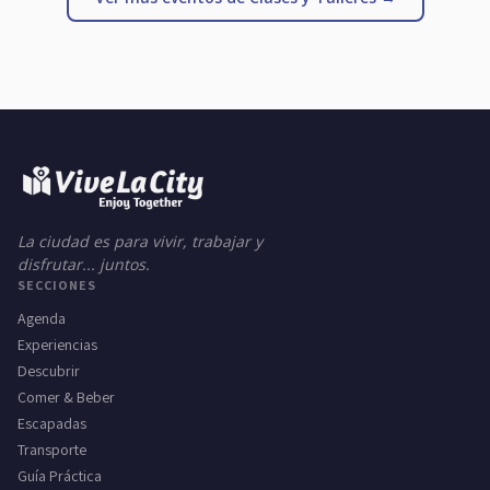
La ciudad es para vivir, trabajar y
disfrutar... juntos.
SECCIONES
Agenda
Experiencias
Descubrir
Comer & Beber
Escapadas
Transporte
Guía Práctica