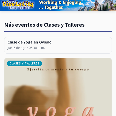
Más eventos de Clases y Talleres
Clase de Yoga en Oviedo
CLASES Y TALLERES
Jue, 6 de ago · 06:30 p. m.
CLASES Y TALLERES