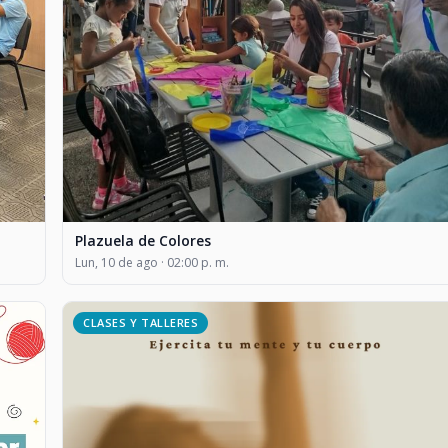
Plazuela de Colores
Lun, 10 de ago · 02:00 p. m.
CLASES Y TALLERES