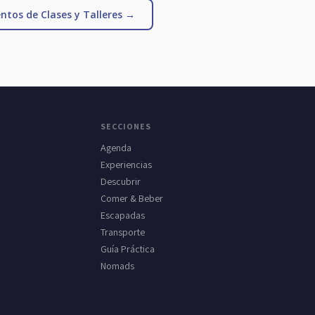
ntos de Clases y Talleres →
SECCIONES
Agenda
Experiencias
Descubrir
Comer & Beber
Escapadas
Transporte
Guía Práctica
Nomads