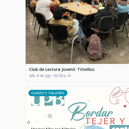
Club de Lectura Juvenil: Titivillus
Sáb, 8 de ago · 02:00 p. m.
CLASES Y TALLERES