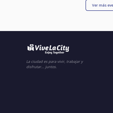
Ver más eve
La ciudad es para vivir, trabajar y
disfrutar... juntos.