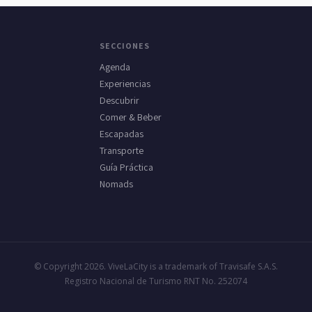
SECCIONES
Agenda
Experiencias
Descubrir
Comer & Beber
Escapadas
Transporte
Guía Práctica
Nomads
© Copyright 2026. ViveLaCity is a trademark of Travisafe S.A.S.
Registro Nacional de Turismo RNT No. 252074