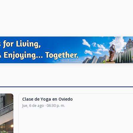
Clase de Yoga en Oviedo
CLASES Y TALLERES
Jue, 6 de ago · 06:30 p. m.