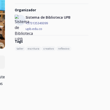
Organizador
Sistema de Biblioteca UPB
+573135349399
upb.edu.co
Tags
taller
escritura
creativo
reflexivo
ste
as