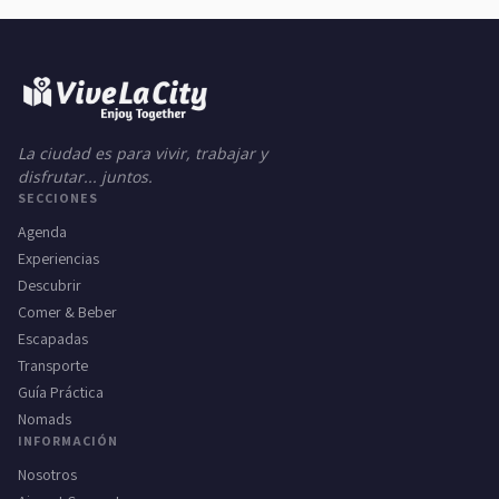
La ciudad es para vivir, trabajar y
disfrutar... juntos.
SECCIONES
Agenda
Experiencias
Descubrir
Comer & Beber
Escapadas
Transporte
Guía Práctica
Nomads
INFORMACIÓN
Nosotros