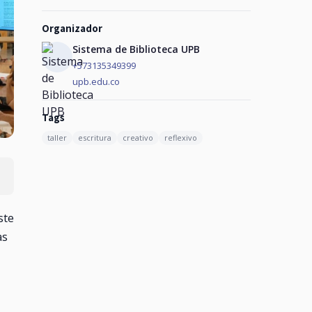
Organizador
Sistema de Biblioteca UPB
+573135349399
upb.edu.co
Tags
taller
escritura
creativo
reflexivo
ste
as