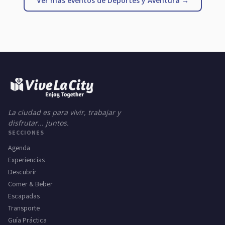
Ver más eventos de Deportes y Aventura →
La ciudad es para vivir, trabajar y
disfrutar... juntos.
SECCIONES
Agenda
Experiencias
Descubrir
Comer & Beber
Escapadas
Transporte
Guía Práctica