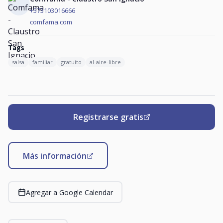
+573103016666
comfama.com
Tags
salsa
familiar
gratuito
al-aire-libre
Registrarse gratis
Más información
Agregar a Google Calendar