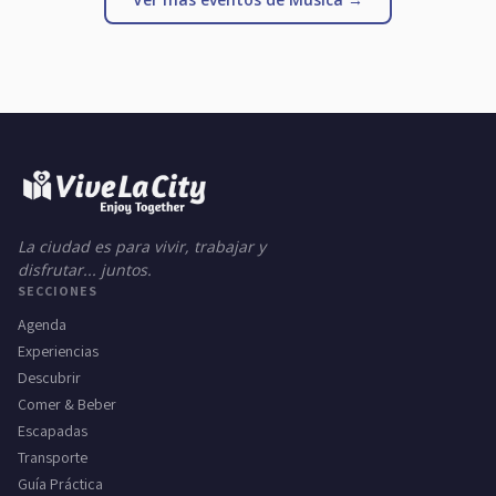
La ciudad es para vivir, trabajar y
disfrutar... juntos.
SECCIONES
Agenda
Experiencias
Descubrir
Comer & Beber
Escapadas
Transporte
Guía Práctica