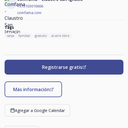
+573103016666
comfama.com
Tags
salsa
familiar
gratuito
al-aire-libre
Registrarse gratis
Más información
Agregar a Google Calendar