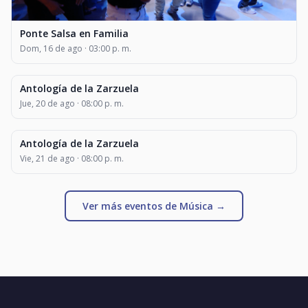
Ponte Salsa en Familia
Dom, 16 de ago · 03:00 p. m.
Antología de la Zarzuela
MÚSICA
Jue, 20 de ago · 08:00 p. m.
Antología de la Zarzuela
MÚSICA
Vie, 21 de ago · 08:00 p. m.
Ver más eventos de Música →