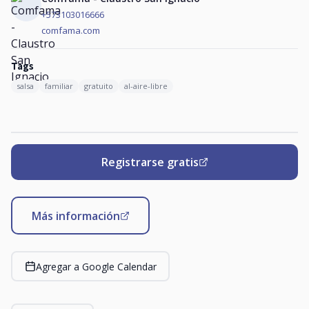
+573103016666
comfama.com
Tags
salsa
familiar
gratuito
al-aire-libre
Registrarse gratis
Más información
Agregar a Google Calendar