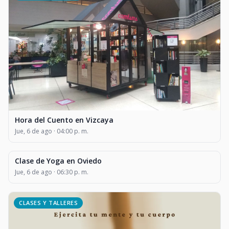
Hora del Cuento en Vizcaya
Jue, 6 de ago · 04:00 p. m.
Clase de Yoga en Oviedo
CLASES Y TALLERES
Jue, 6 de ago · 06:30 p. m.
CLASES Y TALLERES