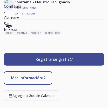
Comfama - Claustro San Ignacio
+573103016666
comfama.com
Tags
taller
creativo
familiar
al-aire-libre
Registrarse gratis
Más información
Agregar a Google Calendar