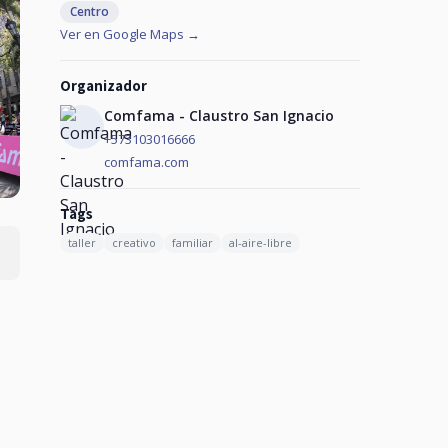
Centro
Ver en Google Maps →
Organizador
Comfama - Claustro San Ignacio
+573103016666
comfama.com
Tags
taller
creativo
familiar
al-aire-libre