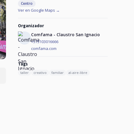
Centro
Ver en Google Maps →
Organizador
Comfama - Claustro San Ignacio
+573103016666
comfama.com
Tags
taller
creativo
familiar
al-aire-libre